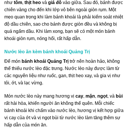
như
tôm
,
thịt heo
và
giá đỗ
vào giữa. Sau đó, bánh được
chiên vàng cho đến khi lớp vỏ bên ngoài giòn rụm. Một
mẹo quan trọng khi làm bánh khoái là phải kiểm soát nhiệt
độ dầu chiên, sao cho bánh được giòn đều và không bị
quá ngấm dầu. Khi làm xong, bạn sẽ có một món bánh
khoái giòn rụm, nóng hổi, rất hấp dẫn.
Nước lèo ăn kèm bánh khoái Quảng Trị
Để món
bánh khoái Quảng Trị
trở nên hoàn hảo, không
thể thiếu nước lèo đặc trưng. Nước lèo này được làm từ
các nguyên liệu như ruốc, gan, thịt heo xay, và gia vị như
tỏi, ớt, và lạc vừng.
Món nước lèo này mang hương vị
cay
,
mặn
,
ngọt
, và
bùi
rất hài hòa, khiến người ăn không thể quên. Mỗi chiếc
bánh khoái khi chấm vào nước lèo, hương vị kết hợp giữa
vị cay của ớt và vị ngọt bùi từ nước lèo làm tăng thêm sự
hấp dẫn của món ăn.