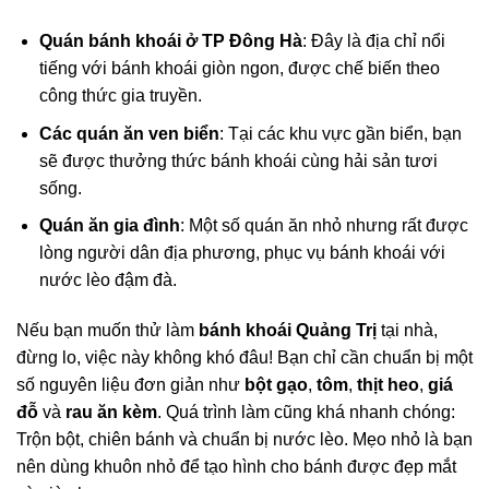
Quán bánh khoái ở TP Đông Hà
: Đây là địa chỉ nổi
tiếng với bánh khoái giòn ngon, được chế biến theo
công thức gia truyền.
Các quán ăn ven biển
: Tại các khu vực gần biển, bạn
sẽ được thưởng thức bánh khoái cùng hải sản tươi
sống.
Quán ăn gia đình
: Một số quán ăn nhỏ nhưng rất được
lòng người dân địa phương, phục vụ bánh khoái với
nước lèo đậm đà.
Nếu bạn muốn thử làm
bánh khoái Quảng Trị
tại nhà,
đừng lo, việc này không khó đâu! Bạn chỉ cần chuẩn bị một
số nguyên liệu đơn giản như
bột gạo
,
tôm
,
thịt heo
,
giá
đỗ
và
rau ăn kèm
. Quá trình làm cũng khá nhanh chóng:
Trộn bột, chiên bánh và chuẩn bị nước lèo. Mẹo nhỏ là bạn
nên dùng khuôn nhỏ để tạo hình cho bánh được đẹp mắt