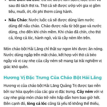
sau đó tách thịt ra. Thịt cá sẽ được ướp với gia vị gồm
tiêu, muối, ớt, rồi phi thơm cùng hành.
Nấu Cháo
: Nước luộc cá sẽ được dùng làm nước
dùng để nấu cháo. Cháo được nấu từ bột gạo và nước
dùng, cho đến khi chín mềm. Khi cháo đã chín, cho thịt
cá, lòng cá lóc, hành ngò, và lá cây ném lên trên.
Món cháo bột Hải Lăng chỉ thật sự ngon khi được ăn nóng.
Nước dùng ngập trên mặt cháo, kết hợp với thịt cá béo
ngậy và vị cay nhẹ của cây ném sẽ mang lại trải nghiệm vị
giác khó quên.
Hương Vị Đặc Trưng Của Cháo Bột Hải Lăng
Hương vị của cháo bột Hải Lăng Quảng Trị được tạo nên
bởi sự hòa quyện của các gia vị đặc trưng.
Cây ném
với vị
cay nhẹ giúp món cháo trở nên hấp dẫn hơn bao giờ hết.
Bên cạnh đó,
lòng cá lóc
cũng là yếu tố không thể thiếu,