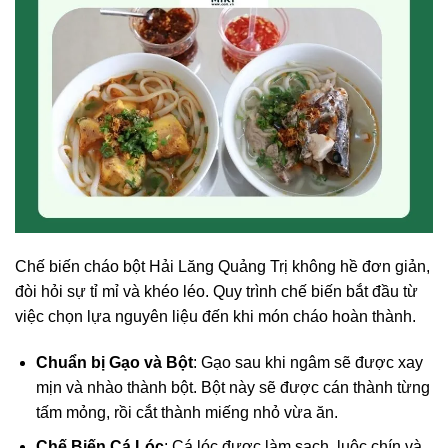
Chế biến cháo bột Hải Lăng Quảng Trị không hề đơn giản,
đòi hỏi sự tỉ mỉ và khéo léo. Quy trình chế biến bắt đầu từ
việc chọn lựa nguyên liệu đến khi món cháo hoàn thành.
Chuẩn bị Gạo và Bột
: Gạo sau khi ngâm sẽ được xay
mịn và nhào thành bột. Bột này sẽ được cán thành từng
tấm mỏng, rồi cắt thành miếng nhỏ vừa ăn.
Chế Biến Cá Lóc
: Cá lóc được làm sạch, luộc chín và