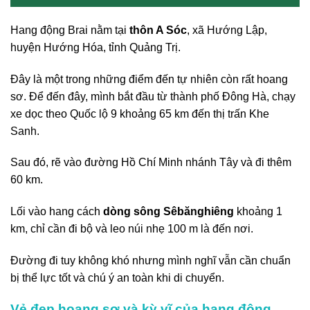
Hang động Brai nằm tại
thôn A Sóc
, xã Hướng Lập,
huyện Hướng Hóa, tỉnh Quảng Trị.
Đây là một trong những điểm đến tự nhiên còn rất hoang
sơ. Để đến đây, mình bắt đầu từ thành phố Đông Hà, chạy
xe dọc theo Quốc lộ 9 khoảng 65 km đến thị trấn Khe
Sanh.
Sau đó, rẽ vào đường Hồ Chí Minh nhánh Tây và đi thêm
60 km.
Lối vào hang cách
dòng sông Sêbănghiêng
khoảng 1
km, chỉ cần đi bộ và leo núi nhẹ 100 m là đến nơi.
Đường đi tuy không khó nhưng mình nghĩ vẫn cần chuẩn
bị thể lực tốt và chú ý an toàn khi di chuyển.
Vẻ đẹp hoang sơ và kỳ vĩ của hang động