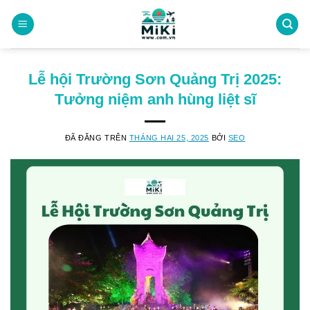
Chuyển
đến
nội
dung
Lễ hội Trường Sơn Quảng Trị 2025:
Tưởng niệm anh hùng liệt sĩ
ĐÃ ĐĂNG TRÊN
THÁNG HAI 25, 2025
BỞI
SEO