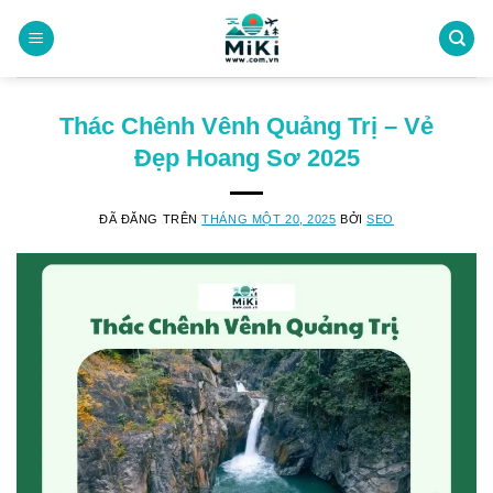
Chuyển
đến
nội
dung
Thác Chênh Vênh Quảng Trị – Vẻ
Đẹp Hoang Sơ 2025
ĐÃ ĐĂNG TRÊN
THÁNG MỘT 20, 2025
BỞI
SEO